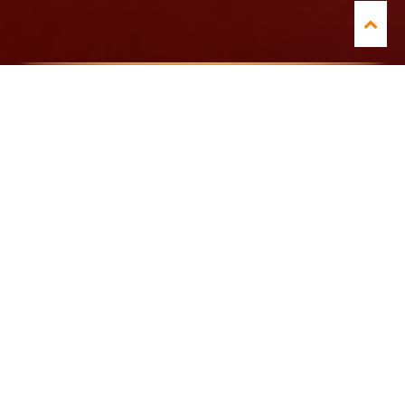
CH!PZ,
EEN HELE POPULAIRE BOY GIRL GROEP
MET VROLIJKE CATCHY HAPPY-POP
NUMMERS
EN SUPER AVONTUURLIJKE
VIDEOCLIPS!
HIT NA HIT WERD ER GESCOORD MET
SINGLES ALS;
‘CH!PZ IN BLACK’, ‘COWBOY’, ‘CAPTAIN
HOOK’, ‘ONE, TWO, THREE!’
EN NATUURLIJK DE GROOTSTE HIT DIE
WE ALLEMAAL WEL KENNEN
‘1001 ARABIAN NIGHTS’.
ZE SCOORDE HEEL VEEL
INTERNATIONALE TOP HITS WAARMEE
ZE DE HITLIJSTEN DOMINEERDE!